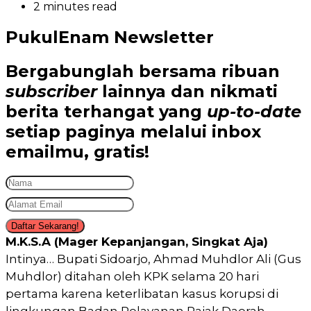
2 minutes read
PukulEnam Newsletter
Bergabunglah bersama
ribuan
subscriber
lainnya dan nikmati
berita terhangat
yang
up-to-date
setiap paginya melalui inbox
emailmu,
gratis!
Daftar Sekarang!
M.K.S.A (Mager Kepanjangan, Singkat Aja)
Intinya… Bupati Sidoarjo, Ahmad Muhdlor Ali (Gus
Muhdlor) ditahan oleh KPK selama 20 hari
pertama karena keterlibatan kasus korupsi di
lingkungan Badan Pelayanan Pajak Daerah