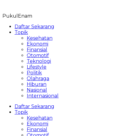
Skip
to
PukulEnam
content
Daftar Sekarang
Topik
Kesehatan
Ekonomi
Finansial
Otomotif
Teknologi
Lifestyle
Politik
Olahraga
Hiburan
Nasional
Internasional
Daftar Sekarang
Topik
Kesehatan
Ekonomi
Finansial
Otomotif