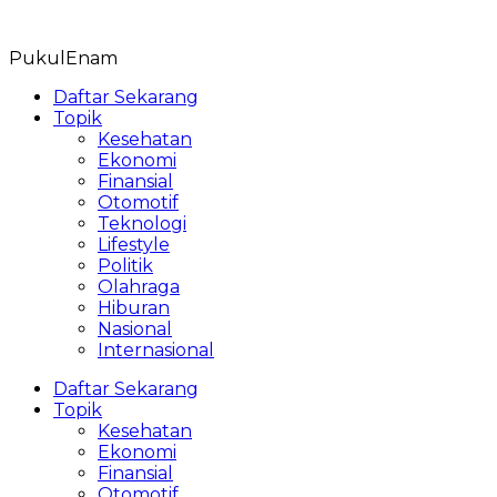
Skip
to
PukulEnam
content
Daftar Sekarang
Topik
Kesehatan
Ekonomi
Finansial
Otomotif
Teknologi
Lifestyle
Politik
Olahraga
Hiburan
Nasional
Internasional
Daftar Sekarang
Topik
Kesehatan
Ekonomi
Finansial
Otomotif