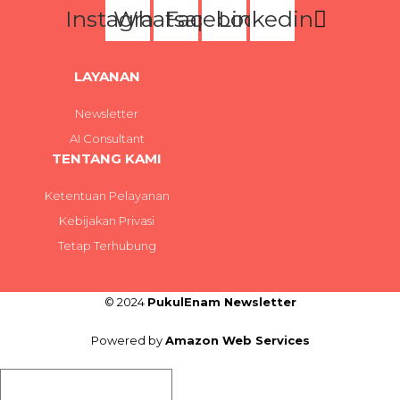
Instagram
Whatsapp
Facebook
Linkedin
LAYANAN
Newsletter
AI Consultant
TENTANG KAMI
Ketentuan Pelayanan
Kebijakan Privasi
Tetap Terhubung
© 2024
PukulEnam Newsletter
Powered by
Amazon Web Services