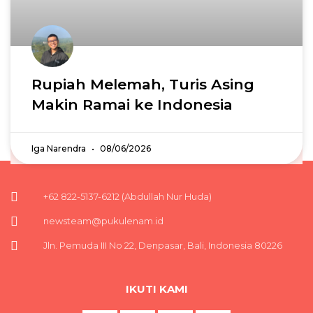
Rupiah Melemah, Turis Asing
Makin Ramai ke Indonesia
Iga Narendra
08/06/2026
+62 822-5137-6212 (Abdullah Nur Huda)
newsteam@pukulenam.id
Jln. Pemuda III No 22, Denpasar, Bali, Indonesia 80226
IKUTI KAMI