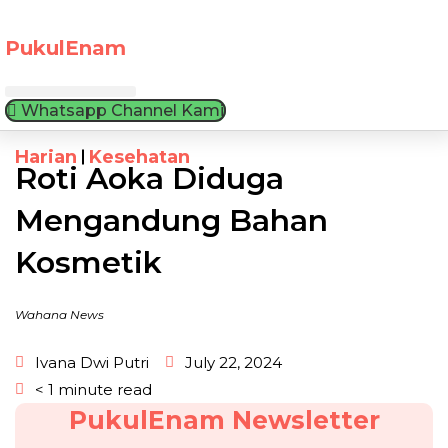
Skip
to
PukulEnam
content
Whatsapp Channel Kami
Harian
Kesehatan
Roti Aoka Diduga
Mengandung Bahan
Kosmetik
Wahana News
Ivana Dwi Putri
July 22, 2024
< 1 minute read
PukulEnam Newsletter