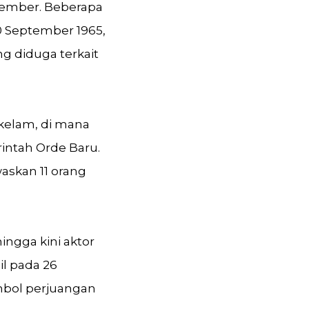
ptember. Beberapa
0 September 1965,
 diduga terkait
 kelam, di mana
intah Orde Baru.
askan 11 orang
ngga kini aktor
l pada 26
mbol perjuangan