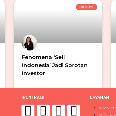
EKONOMI
Fenomena ‘Sell
Indonesia’ Jadi Sorotan
Investor
Ivana Dwi Putri
08/06/2026
IKUTI KAMI
LAYANAN
Newslett
AI Consul