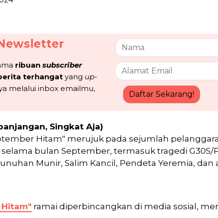
Newsletter
sama
ribuan
subscriber
berita terhangat
yang
up-
ya melalui inbox emailmu,
Daftar Sekarang!
panjangan, Singkat Aja)
"September Hitam" merujuk pada sejumlah pelangga
ia selama bulan September, termasuk tragedi G30S/P
nuhan Munir, Salim Kancil, Pendeta Yeremia, dan 
 Hitam"
ramai diperbincangkan di media sosial, m