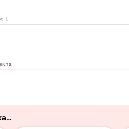
be
ENTS
...