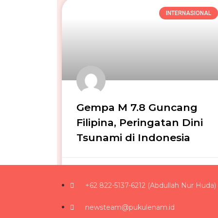
INTERNASIONAL
Gempa M 7.8 Guncang
Filipina, Peringatan Dini
Tsunami di Indonesia
Daniel Denny Christiantoro
09/06/2026
+62 822-5137-6212 (Abdullah Nur Huda)
newsteam@pukulenam.id