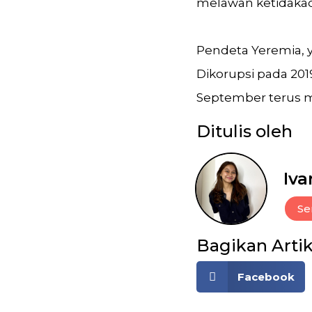
melawan ketidakad
Pendeta Yeremia, y
Dikorupsi pada 2
September terus m
Ditulis oleh
Iva
Se
Bagikan Artik
Facebook