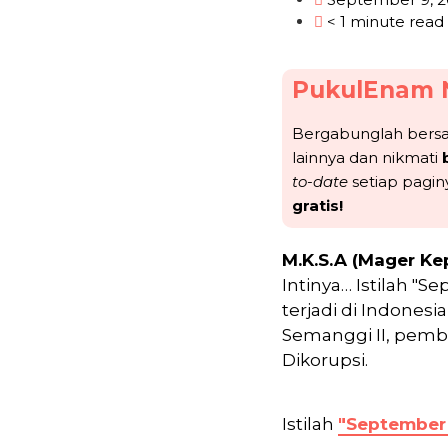
< 1 minute read
PukulEnam 
Bergabunglah ber
lainnya dan nikmati
to-date
setiap pagin
gratis!
M.K.S.A (Mager Ke
Intinya… Istilah 
terjadi di Indones
Semanggi II, pembu
Dikorupsi.
Istilah
"September