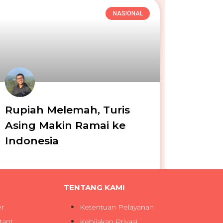
NASIONAL
Rupiah Melemah, Turis
Asing Makin Ramai ke
Indonesia
Iga Narendra
08/06/2026
TENTANG KAMI
er
Ketentuan Pelayanan
tant
Kebijakan Privasi