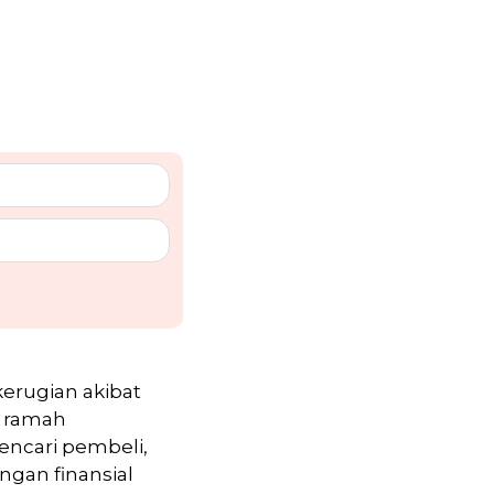
erugian akibat
n ramah
encari pembeli,
gan finansial