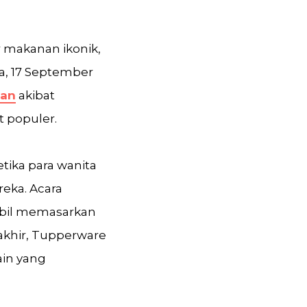
 makanan ikonik,
sa, 17 September
ian
akibat
 populer.
tika para wanita
eka. Acara
mbil memasarkan
khir, Tupperware
ain yang