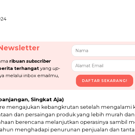
024
Newsletter
sama
ribuan
subscriber
berita terhangat
yang
up-
ya melalui inbox emailmu,
DAFTAR SEKARANG!
panjangan, Singkat Aja)
re mengajukan kebangkrutan setelah mengalami k
taan dan persaingan produk yang lebih murah da
ahaan berencana melanjutkan operasinya sambil m
tahun menghadapi penurunan penjualan dan tantan