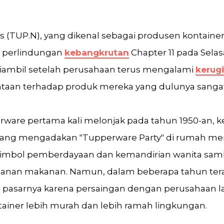
 (TUP.N), yang dikenal sebagai produsen kontainer
 perlindungan
kebangkrutan
Chapter 11 pada Sela
 diambil setelah perusahaan terus mengalami
kerug
aan terhadap produk mereka yang dulunya sangat
ware pertama kali melonjak pada tahun 1950-an, ke
rang mengadakan "Tupperware Party" di rumah mer
 simbol pemberdayaan dan kemandirian wanita sa
anan makanan. Namun, dalam beberapa tahun tera
 pasarnya karena persaingan dengan perusahaan l
iner lebih murah dan lebih ramah lingkungan.