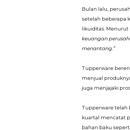
Bulan lalu, perus
setelah beberapa 
likuiditas. Menuru
keuangan perusaha
menantang.”
Tupperware berenc
menjual produknya
juga menjajaki pro
Tupperware telah 
kuartal mencatat p
bahan baku sepert