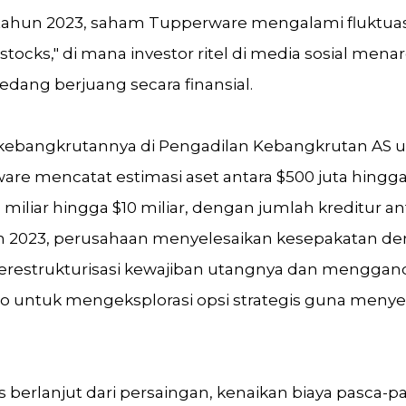
tahun 2023, saham Tupperware mengalami fluktuasi
cks," di mana investor ritel di media sosial mena
dang berjuang secara finansial.
ebangkrutannya di Pengadilan Kebangkrutan AS un
re mencatat estimasi aset antara $500 juta hingga 
 miliar hingga $10 miliar, dengan jumlah kreditur an
un 2023, perusahaan menyelesaikan kesepakatan d
erestrukturisasi kewajiban utangnya dan mengga
 Co untuk mengeksplorasi opsi strategis guna meny
 berlanjut dari persaingan, kenaikan biaya pasca-