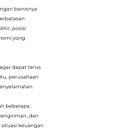
ngan bisnisnya
terbatasan
hir, posisi
onomi yang
gar dapat terus
itu, perusahaan
penyelamatan.
lah beberapa
pengiriman, dan
 situasi keuangan