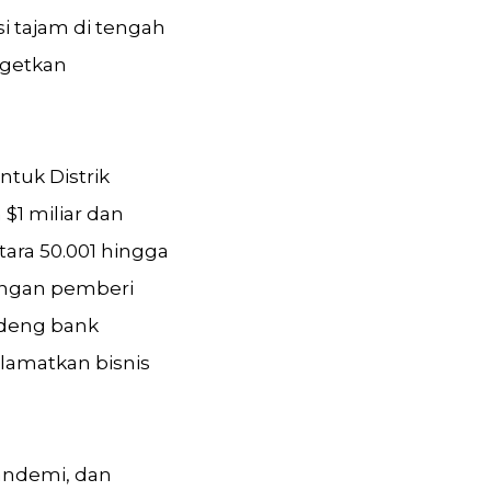
 tajam di tengah
rgetkan
tuk Distrik
$1 miliar dan
tara 50.001 hingga
engan pemberi
ndeng bank
elamatkan bisnis
pandemi, dan