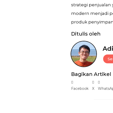
strategi penjuala
modern menjadi pe
produk penyimpan
Ditulis oleh
Adi
Se
Bagikan Artikel
Facebook
X
WhatsA