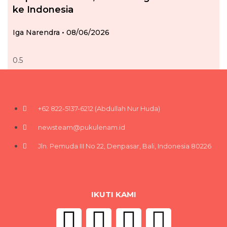
ke Indonesia
Iga Narendra
08/06/2026
+62 822-5137-6212 (Abdullah Nur Huda)
newsteam@pukulenam.id
Jln. Pemuda III No 22, Denpasar, Bali, Indonesia 80226
IKUTI KAMI