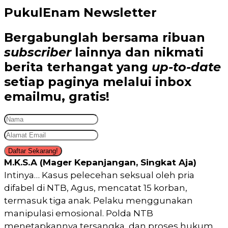
PukulEnam Newsletter
Bergabunglah bersama
ribuan
subscriber
lainnya dan nikmati
berita terhangat
yang
up-to-date
setiap paginya melalui inbox
emailmu,
gratis!
Daftar Sekarang!
M.K.S.A (Mager Kepanjangan, Singkat Aja)
Intinya… Kasus pelecehan seksual oleh pria
difabel di NTB, Agus, mencatat 15 korban,
termasuk tiga anak. Pelaku menggunakan
manipulasi emosional. Polda NTB
menetapkannya tersangka, dan proses hukum