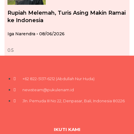
Rupiah Melemah, Turis Asing Makin Ramai
ke Indonesia
Iga Narendra
08/06/2026
+62 822-5137-6212 (Abdullah Nur Huda)
newsteam@pukulenam.id
Jln. Pemuda III No 22, Denpasar, Bali, Indonesia 80226
IKUTI KAMI