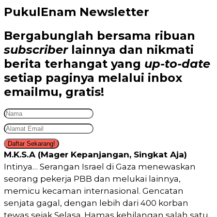
PukulEnam Newsletter
Bergabunglah bersama
ribuan
subscriber
lainnya dan nikmati
berita terhangat
yang
up-to-date
setiap paginya melalui inbox
emailmu,
gratis!
Daftar Sekarang!
M.K.S.A (Mager Kepanjangan, Singkat Aja)
Intinya… Serangan Israel di Gaza menewaskan
seorang pekerja PBB dan melukai lainnya,
memicu kecaman internasional. Gencatan
senjata gagal, dengan lebih dari 400 korban
tewas sejak Selasa. Hamas kehilangan salah satu