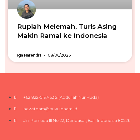
Rupiah Melemah, Turis Asing
Makin Ramai ke Indonesia
Iga Narendra
08/06/2026
+62 822-5137-6212 (Abdullah Nur Huda)
newsteam@pukulenam.id
Jln. Pemuda III No 22, Denpasar, Bali, Indonesia 80226