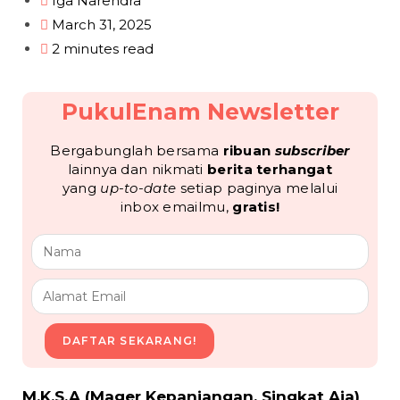
Iga Narendra
March 31, 2025
2 minutes read
PukulEnam Newsletter
Bergabunglah bersama
ribuan
subscriber
lainnya dan nikmati
berita terhangat
yang
up-to-date
setiap paginya melalui
inbox emailmu,
gratis!
DAFTAR SEKARANG!
M.K.S.A (Mager Kepanjangan, Singkat Aja)