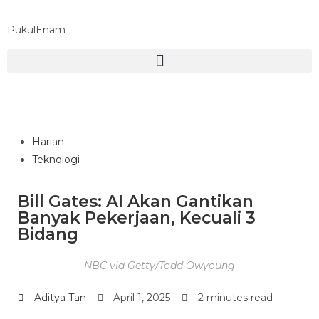
PukulEnam
Harian
Teknologi
Bill Gates: AI Akan Gantikan
Banyak Pekerjaan, Kecuali 3
Bidang
NBC via Getty/Todd Owyoung
Aditya Tan
April 1, 2025
2 minutes read