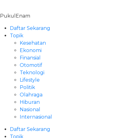
Skip
to
PukulEnam
content
Daftar Sekarang
Topik
Kesehatan
Ekonomi
Finansial
Otomotif
Teknologi
Lifestyle
Politik
Olahraga
Hiburan
Nasional
Internasional
Daftar Sekarang
Topik