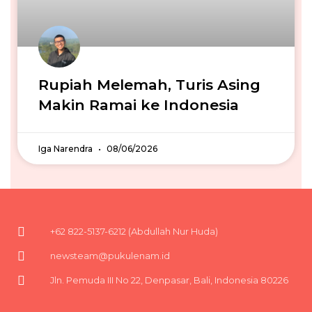
Rupiah Melemah, Turis Asing
Makin Ramai ke Indonesia
Iga Narendra
08/06/2026
+62 822-5137-6212 (Abdullah Nur Huda)
newsteam@pukulenam.id
Jln. Pemuda III No 22, Denpasar, Bali, Indonesia 80226