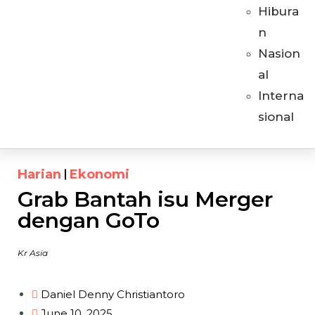
Hibura
n
Nasion
al
Interna
sional
Harian
Ekonomi
Grab Bantah isu Merger
dengan GoTo
Kr Asia
Daniel Denny Christiantoro
June 10, 2025