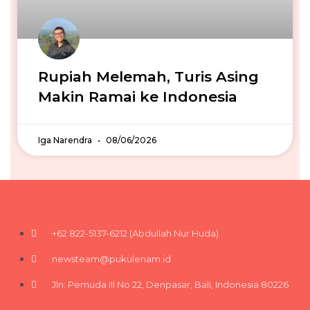
Rupiah Melemah, Turis Asing
Makin Ramai ke Indonesia
Iga Narendra
08/06/2026
+62 822-5137-6212 (Abdullah Nur Huda)
newsteam@pukulenam.id
Jln. Pemuda III No 22, Denpasar, Bali, Indonesia 80226