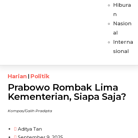
Hibura
n
Nasion
al
Interna
sional
Harian
Politik
Prabowo Rombak Lima
Kementerian, Siapa Saja?
Kompas/Galih Pradipta
Aditya Tan
September 9, 2025