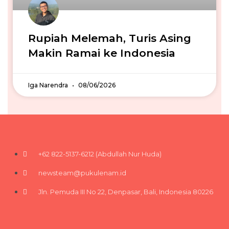
Rupiah Melemah, Turis Asing
Makin Ramai ke Indonesia
Iga Narendra
08/06/2026
+62 822-5137-6212 (Abdullah Nur Huda)
newsteam@pukulenam.id
Jln. Pemuda III No 22, Denpasar, Bali, Indonesia 80226