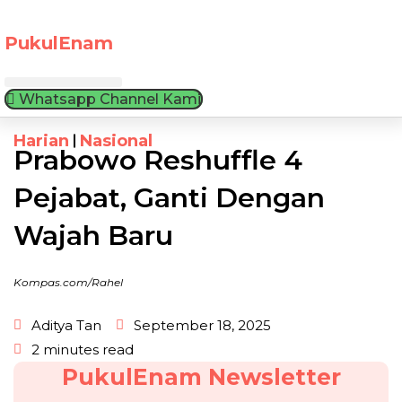
Skip
to
PukulEnam
content
Whatsapp Channel Kami
Harian
Nasional
Prabowo Reshuffle 4
Pejabat, Ganti Dengan
Wajah Baru
Kompas.com/Rahel
Aditya Tan
September 18, 2025
2 minutes read
PukulEnam Newsletter