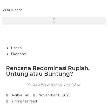
PukulEnam
Harian
Ekonomi
Rencana Redominasi Rupiah,
Untung atau Buntung?
Antara Foto/Asprilla Dwi Adha
Aditya Tan
November 11, 2025
2 minutes read