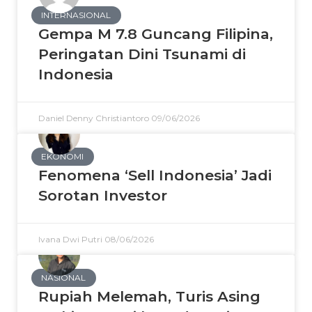
INTERNASIONAL
Gempa M 7.8 Guncang Filipina,
Peringatan Dini Tsunami di
Indonesia
Daniel Denny Christiantoro
09/06/2026
EKONOMI
Fenomena ‘Sell Indonesia’ Jadi
Sorotan Investor
Ivana Dwi Putri
08/06/2026
NASIONAL
Rupiah Melemah, Turis Asing