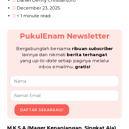
Daniel Denny Christiantoro
December 23, 2025
< 1 minute read
PukulEnam Newsletter
Bergabunglah bersama
ribuan
subscriber
lainnya dan nikmati
berita terhangat
yang
up-to-date
setiap paginya melalui
inbox emailmu,
gratis!
DAFTAR SEKARANG!
M.K.S.A (Mager Kepanjangan, Singkat Aja)