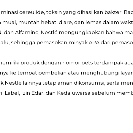
minasi cereulide, toksin yang dihasilkan bakteri Bac
n mual, muntah hebat, diare, dan lemas dalam wak
N, dan Alfamino. Nestlé mengungkapkan bahwa masa
alu, sehingga pemasokan minyak ARA dari pemasok t
miliki produk dengan nomor bets terdampak aga
a ke tempat pembelian atau menghubungi layana
estlé lainnya tetap aman dikonsumsi, serta men
, Label, Izin Edar, dan Kedaluwarsa sebelum memb