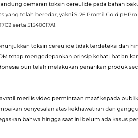
andung cemaran toksin cereulide pada bahan baku 
ang telah beredar, yakni S-26 Promil Gold pHPro 
C2 serta 51540017A1.
nunjukkan toksin cereulide tidak terdeteksi dan hi
OM tetap mengedepankan prinsip kehati-hatian kar
Indonesia pun telah melakukan penarikan produk se
Navratil merilis video permintaan maaf kepada publ
ampaikan penyesalan atas kekhawatiran dan ganggu
egaskan bahwa hingga saat ini belum ada kasus pen