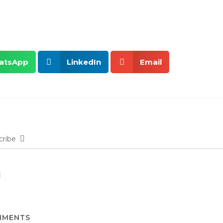
atsApp
LinkedIn
Email
cribe
MENTS