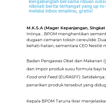
Bergabunglah bersama
ribuan
subsc
nikmati
berita terhangat
yang
up-to
melalui inbox emailmu,
gratis!
M.K.S.A (Mager Kepanjangan, Singkat 
Intinya… BPOM menghentikan sementara 
dugaan cemaran toksin cereulide. Dua 
kehati-hatian, sementara CEO Nestlé
Badan Pengawas Obat dan Makanan (
dan impor produk susu formula bayi te
Food and Feed
(EURASFF). Setidaknya
penarikan produk tersebut yang didug
Kepala BPOM Taruna Ikrar menjelaskan