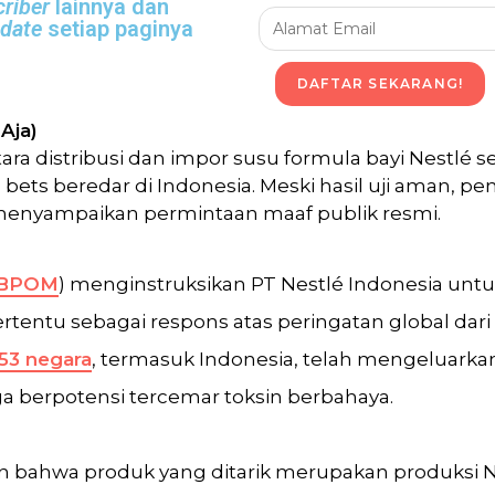
riber
lainnya dan
-date
setiap paginya
DAFTAR SEKARANG!
Aja)
distribusi dan impor susu formula bayi Nestlé set
bets beredar di Indonesia. Meski hasil uji aman, pe
 menyampaikan permintaan maaf publik resmi.
BPOM
) menginstruksikan PT Nestlé Indonesia unt
rtentu sebagai respons atas peringatan global dari
53 negara
, termasuk Indonesia, telah mengeluarkan
a berpotensi tercemar toksin berbahaya.
 bahwa produk yang ditarik merupakan produksi Nes