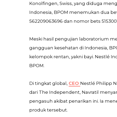
Konolfingen, Swiss, yang diduga meng
Indonesia, BPOM menemukan dua bets y
562209063696 dan nomor bets 51530017
Meski hasil pengujian laboratorium me
gangguan kesehatan di Indonesia, BP
kelompok rentan, yakni bayi. Nestlé 
BPOM.
Di tingkat global,
CEO
Nestlé Philipp 
dari The Independent, Navratil meny
pengasuh akibat penarikan ini. Ia men
produk tersebut.