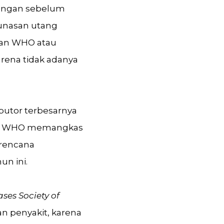
uangan sebelum
unasan utang
nan WHO atau
rena tidak adanya
butor terbesarnya
but, WHO memangkas
rencana
n ini.
ases Society of
 penyakit, karena