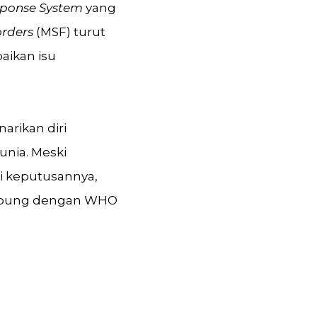
sponse System
yang
orders
(MSF) turut
aikan isu
rikan diri
unia. Meski
i keputusannya,
gabung dengan WHO