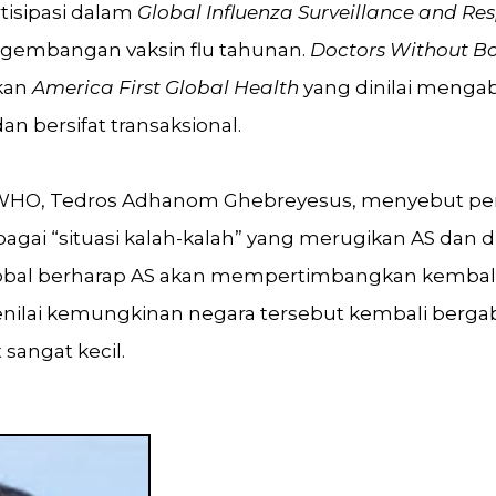
rtisipasi dalam
Global Influenza Surveillance and Re
gembangan vaksin flu tahunan.
Doctors Without B
kan
America First Global Health
yang dinilai mengab
n bersifat transaksional.
 WHO, Tedros Adhanom Ghebreyesus, menyebut pena
bagai “situasi kalah-kalah” yang merugikan AS dan d
lobal berharap AS akan mempertimbangkan kembal
nilai kemungkinan negara tersebut kembali ber
sangat kecil.