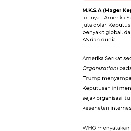
M.K.S.A (Mager Ke
Intinya… Amerika 
juta dolar. Keputu
penyakit global, da
AS dan dunia.
Amerika Serikat se
Organization
) pad
Trump menyampaika
Keputusan ini men
sejak organisasi it
kesehatan internas
WHO menyatakan b