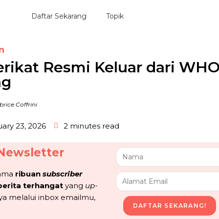
Daftar Sekarang
Topik
n
rikat Resmi Keluar dari WHO
ng
ice Coffrini
ary 23, 2026
2 minutes read
Newsletter
sama
ribuan
subscriber
berita terhangat
yang
up-
ya melalui inbox emailmu,
DAFTAR SEKARANG!