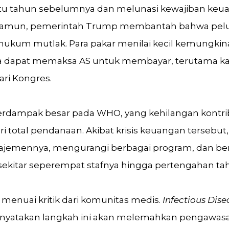
tu tahun sebelumnya dan melunasi kewajiban ke
 Namun, pemerintah Trump membantah bahwa pel
hukum mutlak. Para pakar menilai kecil kemungki
 dapat memaksa AS untuk membayar, terutama ka
ari Kongres.
 berdampak besar pada WHO, yang kehilangan kontri
ari total pendanaan. Akibat krisis keuangan terse
ajemennya, mengurangi berbagai program, dan be
kitar seperempat stafnya hingga pertengahan tahu
menuai kritik dari komunitas medis.
Infectious Dise
nyatakan langkah ini akan melemahkan pengawasan