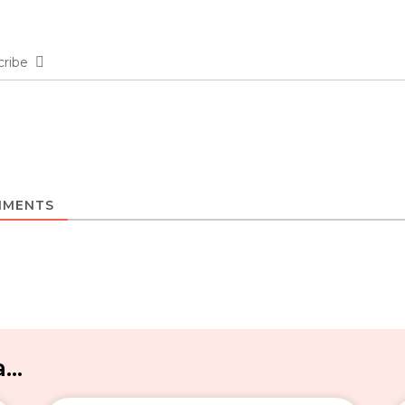
cribe
MENTS
..