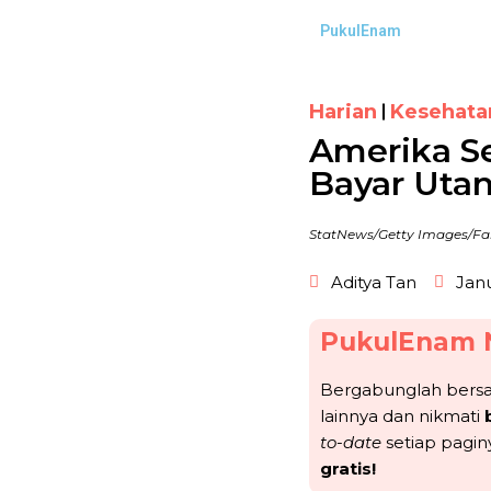
PukulEnam
Harian
Kesehata
Amerika Se
Bayar Uta
StatNews/Getty Images/Fabr
Aditya Tan
Janu
PukulEnam 
Bergabunglah ber
lainnya dan nikmati
to-date
setiap pagin
gratis!