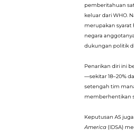
pemberitahuan sa
keluar dari WHO.
merupakan syarat 
negara anggotanya
dukungan politik d
Penarikan diri ini
—sekitar 18–20% d
setengah tim man
memberhentikan se
Keputusan AS juga 
America
(IDSA) me