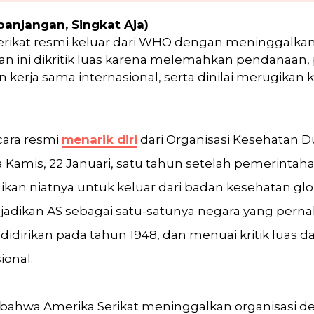
panjangan, Singkat Aja)
Serikat resmi keluar dari WHO dengan meninggalkan
san ini dikritik luas karena melemahkan pendanaa
n kerja sama internasional, serta dinilai merugikan
cara resmi
menarik diri
dari Organisasi Kesehatan Du
a Kamis, 22 Januari, satu tahun setelah pemerinta
n niatnya untuk keluar dari badan kesehatan glob
jadikan AS sebagai satu-satunya negara yang perna
u didirikan pada tahun 1948, dan menuai kritik luas 
ional.
ahwa Amerika Serikat meninggalkan organisasi 