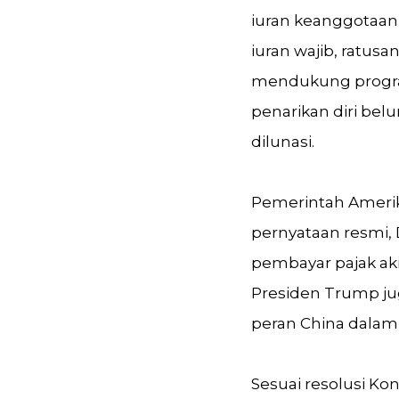
iuran keanggotaan 
iuran wajib, ratus
mendukung progra
penarikan diri bel
dilunasi.
Pemerintah Amerik
pernyataan resmi,
pembayar pajak ak
Presiden Trump j
peran China dalam
Sesuai resolusi Ko