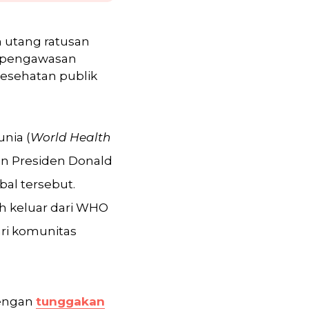
 utang ratusan
n, pengawasan
 kesehatan publik
nia (
World Health
han Presiden Donald
al tersebut.
h keluar dari WHO
dari komunitas
dengan
tunggakan