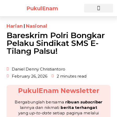
PukulEnam
Daftar Sekarang
Harian
Nasional
Bareskrim Polri Bongkar
Pelaku Sindikat SMS E-
Tilang Palsu!
Daniel Denny Christiantoro
February 26, 2026
2 minutes read
PukulEnam Newsletter
Bergabunglah bersama
ribuan
subscriber
lainnya dan nikmati
berita terhangat
yang
up-to-date
setiap paginya melalui