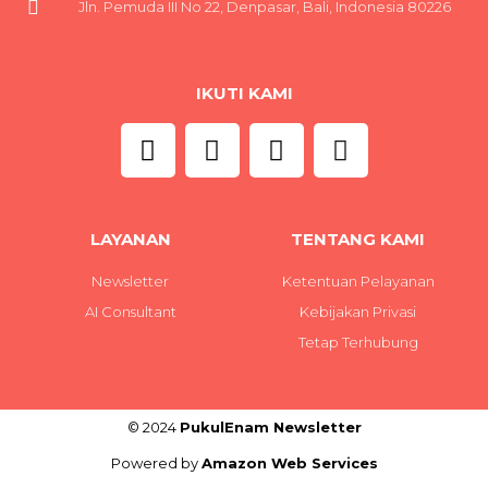
Jln. Pemuda III No 22, Denpasar, Bali, Indonesia 80226
IKUTI KAMI
LAYANAN
TENTANG KAMI
Newsletter
Ketentuan Pelayanan
AI Consultant
Kebijakan Privasi
Tetap Terhubung
© 2024
PukulEnam Newsletter
Powered by
Amazon Web Services