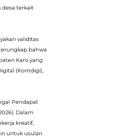
desa terkait
yakan validitas
n terungkap bahwa
upaten Karo yang
igital (Komdigi),
engar Pendapat
2026). Dalam
rja kreatif,
in untuk usulan