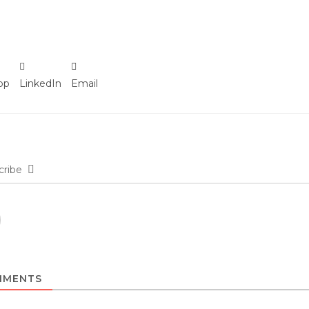
pp
LinkedIn
Email
cribe
MENTS