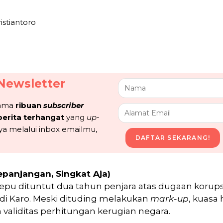
istiantoro
Newsletter
sama
ribuan
subscriber
berita terhangat
yang
up-
ya melalui inbox emailmu,
DAFTAR SEKARANG!
epanjangan, Singkat Aja)
tepu dituntut dua tahun penjara atas dugaan korup
a di Karo. Meski dituding melakukan
mark-up
, kuasa
aliditas perhitungan kerugian negara.