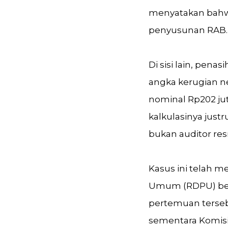
menyatakan bahwa
penyusunan RAB.
Di sisi lain, pen
angka kerugian n
nominal Rp202 jut
kalkulasinya just
bukan auditor res
Kasus ini telah 
Umum (RDPU) bersa
pertemuan terseb
sementara Komisi