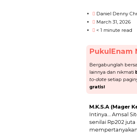
Daniel Denny Chr
March 31, 2026
< 1 minute read
PukulEnam 
Bergabunglah ber
lainnya dan nikmati
to-date
setiap pagin
gratis!
M.K.S.A (Mager K
Intinya…
Amsal Si
senilai Rp202 jut
mempertanyakan v