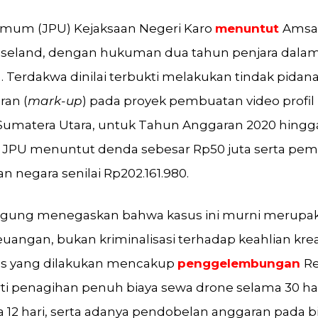
Umum (JPU) Kejaksaan Negeri Karo
menuntut
Amsal
iseland, dengan hukuman dua tahun penjara dalam
. Terdakwa dinilai terbukti melakukan tindak pidana
ran (
mark-up
) pada proyek pembuatan video profil 
Sumatera Utara, untuk Tahun Anggaran 2020 hingga 
 JPU menuntut denda sebesar Rp50 juta serta pe
n negara senilai Rp202.161.980.
 Agung menegaskan bahwa kasus ini murni merupa
angan, bukan kriminalisasi terhadap keahlian krea
us yang dilakukan mencakup
penggelembungan
R
rti penagihan penuh biaya sewa drone selama 30 ha
12 hari, serta adanya pendobelan anggaran pada bia