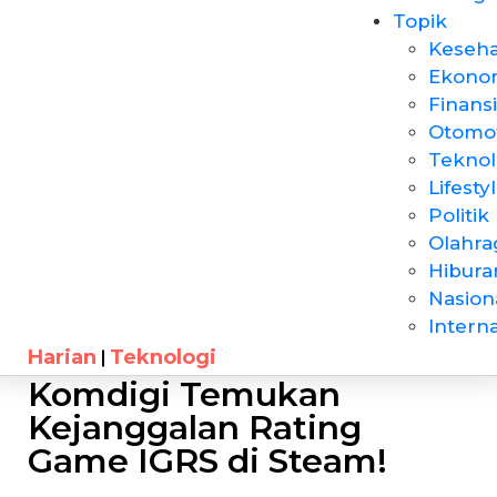
Topik
Keseh
Ekono
Finansi
Otomot
Teknol
Lifesty
Politik
Olahra
Hibura
Nasion
Intern
Harian
Teknologi
Komdigi Temukan
Kejanggalan Rating
Game IGRS di Steam!