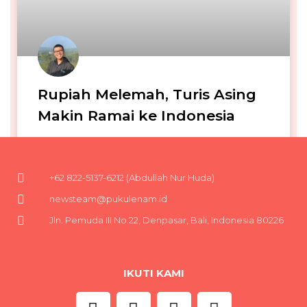
Rupiah Melemah, Turis Asing
Makin Ramai ke Indonesia
Iga Narendra
08/06/2026
+62 822-5137-6212 (Abdullah Nur Huda)
newsteam@pukulenam.id
Jln. Pemuda III No 22, Denpasar, Bali, Indonesia 80226
IKUTI KAMI