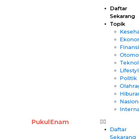
Daftar
Sekarang
Topik
Keseh
Ekono
Finansi
Otomot
Teknol
Lifesty
Politik
Olahra
Hibura
Nasion
Intern
PukulEnam
Daftar
Sekarang