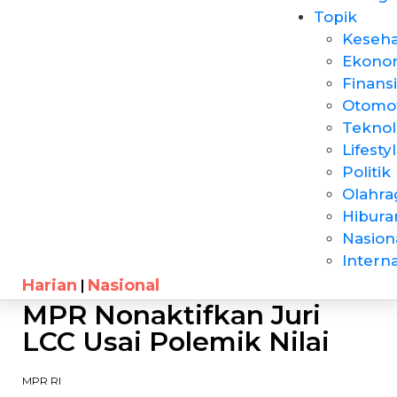
Topik
Keseh
Ekono
Finansi
Otomot
Teknol
Lifesty
Politik
Olahra
Hibura
Nasion
Intern
Harian
Nasional
MPR Nonaktifkan Juri
LCC Usai Polemik Nilai
MPR RI