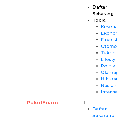
Daftar
Sekarang
Topik
Keseh
Ekono
Finansi
Otomot
Teknol
Lifesty
Politik
Olahra
Hibura
Nasion
Intern
PukulEnam
Daftar
Sekarang