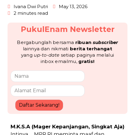
Ivana Dwi Putri
May 13, 2026
2 minutes read
PukulEnam Newsletter
Bergabunglah bersama
ribuan
subscriber
lainnya dan nikmati
berita terhangat
yang
up-to-date
setiap paginya melalui
inbox emailmu,
gratis!
Daftar Sekarang!
M.K.S.A (Mager Kepanjangan, Singkat Aja)
Intinya…
MPR RI meminta maaf dan