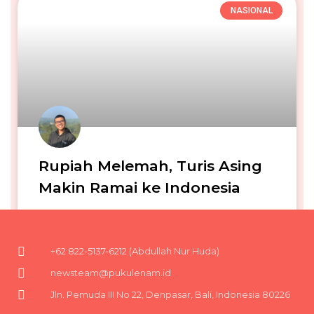
NASIONAL
Rupiah Melemah, Turis Asing
Makin Ramai ke Indonesia
Iga Narendra
08/06/2026
+62 822-5137-6212 (Abdullah Nur Huda)
newsteam@pukulenam.id
Jln. Pemuda III No 22, Denpasar, Bali, Indonesia 80226