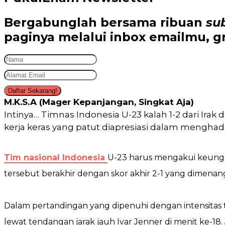
Bergabunglah bersama
ribuan
su
paginya melalui inbox emailmu,
gr
Daftar Sekarang!
M.K.S.A (Mager Kepanjangan, Singkat Aja)
Intinya… Timnas Indonesia U-23 kalah 1-2 dari Ira
kerja keras yang patut diapresiasi dalam menghada
Tim nasional Indonesia
U-23 harus mengakui keunggu
tersebut berakhir dengan skor akhir 2-1 yang dimenang
Dalam pertandingan yang dipenuhi dengan intensitas t
lewat tendangan jarak jauh Ivar Jenner di menit ke-1