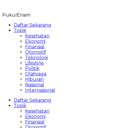
Skip
to
PukulEnam
content
Daftar Sekarang
Topik
Kesehatan
Ekonomi
Finansial
Otomotif
Teknologi
Lifestyle
Politik
Olahraga
Hiburan
Nasional
Internasional
Daftar Sekarang
Topik
Kesehatan
Ekonomi
Finansial
Otomotif