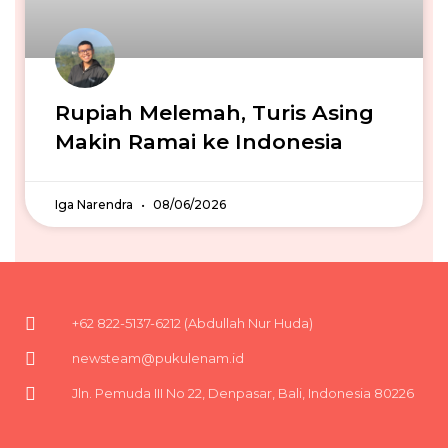
Rupiah Melemah, Turis Asing
Makin Ramai ke Indonesia
Iga Narendra
08/06/2026
+62 822-5137-6212 (Abdullah Nur Huda)
newsteam@pukulenam.id
Jln. Pemuda III No 22, Denpasar, Bali, Indonesia 80226