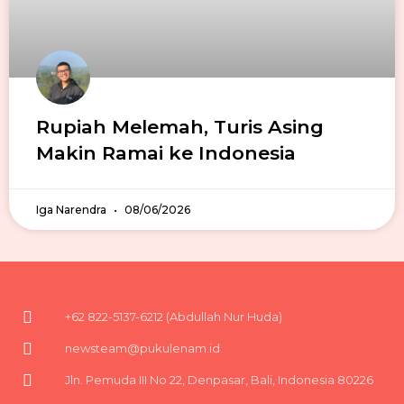
Rupiah Melemah, Turis Asing
Makin Ramai ke Indonesia
Iga Narendra
08/06/2026
+62 822-5137-6212 (Abdullah Nur Huda)
newsteam@pukulenam.id
Jln. Pemuda III No 22, Denpasar, Bali, Indonesia 80226