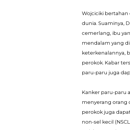
Wojciciki bertaha
dunia. Suaminya, 
cemerlang, ibu ya
mendalam yang dia
keterkenalannya, b
perokok. Kabar te
paru-paru juga da
Kanker paru-paru a
menyerang orang d
perokok juga dapat
non-sel kecil (NSC