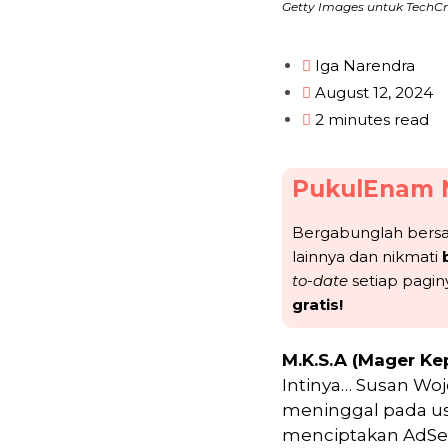
Getty Images untuk TechCr
Iga Narendra
August 12, 2024
2 minutes read
PukulEnam 
Bergabunglah ber
lainnya dan nikmati
to-date
setiap pagin
gratis!
M.K.S.A (Mager Ke
Intinya… Susan Woj
meninggal pada usi
menciptakan AdSen