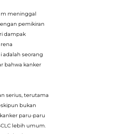
lum meninggal
dengan pemikiran
eri dampak
arena
i adalah seorang
ar bahwa kanker
 serius, terutama
eskipun bukan
 kanker paru-paru
NSCLC lebih umum.