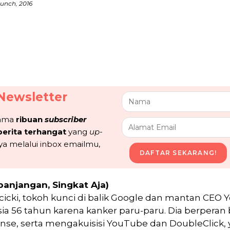
unch, 2016
Newsletter
sama
ribuan
subscriber
berita terhangat
yang
up-
ya melalui inbox emailmu,
DAFTAR SEKARANG!
panjangan, Singkat Aja)
cicki, tokoh kunci di balik Google dan mantan CEO 
a 56 tahun karena kanker paru-paru. Dia berperan
se, serta mengakuisisi YouTube dan DoubleClick