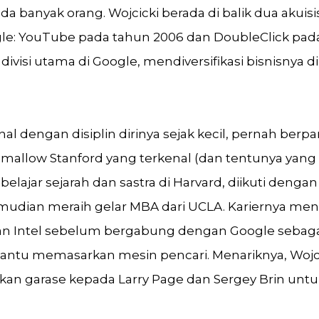
a banyak orang. Wojcicki berada di balik dua akuisis
e: YouTube pada tahun 2006 dan DoubleClick pada
i divisi utama di Google, mendiversifikasi bisnisnya d
nal dengan disiplin dirinya sejak kecil, pernah berpa
allow Stanford yang terkenal (dan tentunya yang
belajar sejarah dan sastra di Harvard, diikuti denga
emudian meraih gelar MBA dari UCLA. Kariernya men
n Intel sebelum bergabung dengan Google sebagai
ntu memasarkan mesin pencari. Menariknya, Wojci
an garase kepada Larry Page dan Sergey Brin untuk