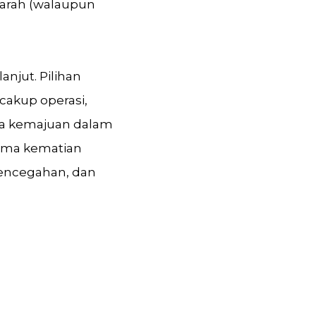
darah (walaupun
anjut. Pilihan
cakup operasi,
 ada kemajuan dalam
tama kematian
pencegahan, dan