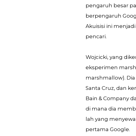
pengaruh besar pad
berpengaruh Googl
Akuisisi ini menjad
pencari.
Wojcicki, yang dike
eksperimen marshm
marshmallow). Dia 
Santa Cruz, dan k
Bain & Company da
di mana dia memba
lah yang menyewak
pertama Google.