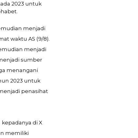
ada 2023 untuk
phabet.
kemudian menjadi
at waktu AS (9/8).
kemudian menjadi
menjadi sumber
juga menangani
ahun 2023 untuk
 menjadi penasihat
 kepadanya di X
an memiliki