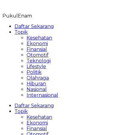
Skip
to
PukulEnam
content
Daftar Sekarang
Topik
Kesehatan
Ekonomi
Finansial
Otomotif
Teknologi
Lifestyle
Politik
Olahraga
Hiburan
Nasional
Internasional
Daftar Sekarang
Topik
Kesehatan
Ekonomi
Finansial
Otomotif