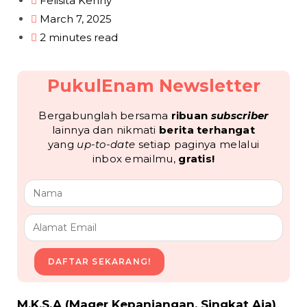
Felisita Kenny
March 7, 2025
2 minutes read
PukulEnam Newsletter
Bergabunglah bersama
ribuan
subscriber
lainnya dan nikmati
berita terhangat
yang
up-to-date
setiap paginya melalui
inbox emailmu,
gratis!
DAFTAR SEKARANG!
M.K.S.A (Mager Kepanjangan, Singkat Aja)