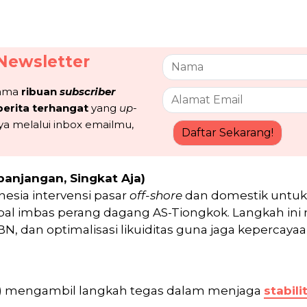
Newsletter
sama
ribuan
subscriber
berita terhangat
yang
up-
ya melalui inbox emailmu,
Daftar Sekarang!
panjangan, Singkat Aja)
nesia intervensi pasar
off-shore
dan domestik untuk 
bal imbas perang dagang AS-Tiongkok. Langkah ini m
BN, dan optimalisasi likuiditas guna jaga kepercaya
I) mengambil langkah tegas dalam menjaga
stabili