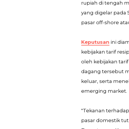
rupiah di tengah 
yang digelar pada
pasar off-shore at
Keputusan
ini dia
kebijakan tarif res
oleh kebijakan tari
dagang tersebut m
keluar, serta mene
emerging market.
"Tekanan terhadap n
pasar domestik tutu