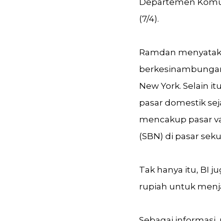
Departemen Komuni
(7/4).
Ramdan menyatakan
berkesinambungan 
New York. Selain it
pasar domestik sej
mencakup pasar va
(SBN) di pasar sek
Tak hanya itu, BI 
rupiah untuk menj
Sebagai informasi