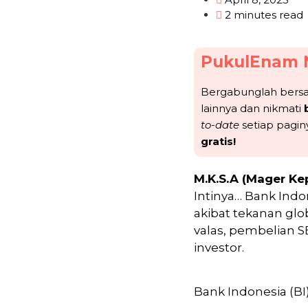
2 minutes read
PukulEnam 
Bergabunglah ber
lainnya dan nikmati
to-date
setiap pagin
gratis!
M.K.S.A (Mager Ke
Intinya… Bank Indo
akibat tekanan glo
valas, pembelian S
investor.
Bank Indonesia (B