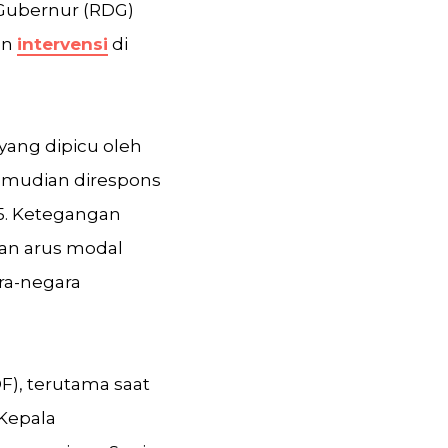
 Gubernur (RDG)
an
intervensi
di
yang dipicu oleh
 kemudian direspons
25. Ketegangan
an arus modal
ara-negara
F), terutama saat
 Kepala