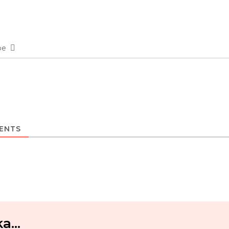
be
ENTS
...