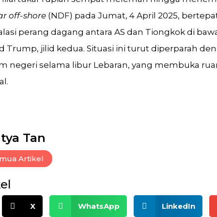
r off-shore
(NDF) pada Jumat, 4 April 2025, bertep
lasi perang dagang antara AS dan Tiongkok di ba
d Trump, jilid kedua. Situasi ini turut diperparah 
lam negeri selama libur Lebaran, yang membuka ruang
al.
tya Tan
mua Artikel
el
X
WhatsApp
LinkedIn