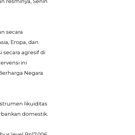
n resminya, Senin
an secara
ia, Eropa, dan
 secara agresif di
ervensi ini
 Berharga Negara
strumen likuiditas
rbankan domestik.
us level Rp17.006