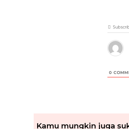
Subscri
0
COMM
Kamu mungkin juga suka