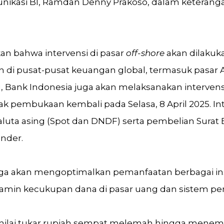
kasi BI, Ramdan Denny Prakoso, dalam keteranga
 bahwa intervensi di pasar
off-shore
akan dilakuk
di pusat-pusat keuangan global, termasuk pasar As
u, Bank Indonesia juga akan melaksanakan intervensi
ak pembukaan kembali pada Selasa, 8 April 2025. Int
luta asing (Spot dan DNDF) serta pembelian Surat
under.
juga akan mengoptimalkan pemanfaatan berbagai in
amin kecukupan dana di pasar uang dan sistem pe
, nilai tukar rupiah sempat melemah hingga menemb