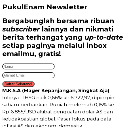
PukulEnam Newsletter
Bergabunglah bersama
ribuan
subscriber
lainnya dan nikmati
berita terhangat
yang
up-to-date
setiap paginya melalui inbox
emailmu,
gratis!
Daftar Sekarang!
M.K.S.A (Mager Kepanjangan, Singkat Aja)
Intinya… IHSG naik 0,66% ke 6.722,97, dipimpin
saham perbankan. Rupiah melemah 0,15% ke
Rp16.855/USD akibat penguatan dolar AS dan
ketidakpastian global. Pasar fokus pada data
inflasi AS dan ekonomi domestik.