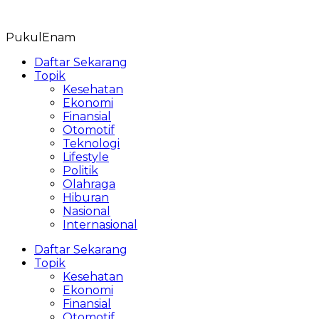
Skip
to
PukulEnam
content
Daftar Sekarang
Topik
Kesehatan
Ekonomi
Finansial
Otomotif
Teknologi
Lifestyle
Politik
Olahraga
Hiburan
Nasional
Internasional
Daftar Sekarang
Topik
Kesehatan
Ekonomi
Finansial
Otomotif