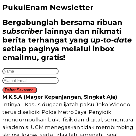
PukulEnam Newsletter
Bergabunglah bersama
ribuan
subscriber
lainnya dan nikmati
berita terhangat
yang
up-to-date
setiap paginya melalui inbox
emailmu,
gratis!
Daftar Sekarang!
M.K.S.A (Mager Kepanjangan, Singkat Aja)
Intinya… Kasus dugaan ijazah palsu Joko Widodo
terus diselidiki Polda Metro Jaya. Penyidik
mengumpulkan bukti fisik dan digital, sementara
akademisi UGM menegaskan tidak membimbing
skripsi Jokowi serta tidak tahu-menahu soal