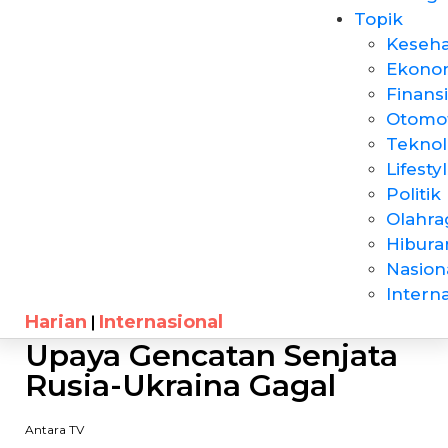
Topik
Keseh
Ekono
Finansi
Otomot
Teknol
Lifesty
Politik
Olahra
Hibura
Nasion
Intern
Harian
Internasional
Upaya Gencatan Senjata
Rusia-Ukraina Gagal
Antara TV