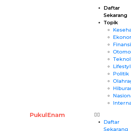
Daftar
Sekarang
Topik
Keseh
Ekono
Finansi
Otomot
Teknol
Lifesty
Politik
Olahra
Hibura
Nasion
Intern
PukulEnam
Daftar
Sekarang