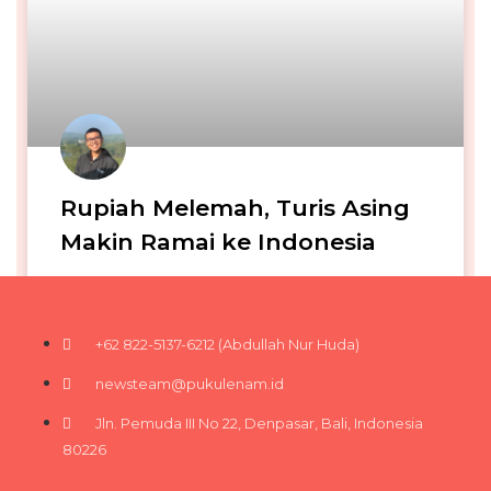
Rupiah Melemah, Turis Asing
Makin Ramai ke Indonesia
Iga Narendra
08/06/2026
+62 822-5137-6212 (Abdullah Nur Huda)
newsteam@pukulenam.id
Jln. Pemuda III No 22, Denpasar, Bali, Indonesia
80226