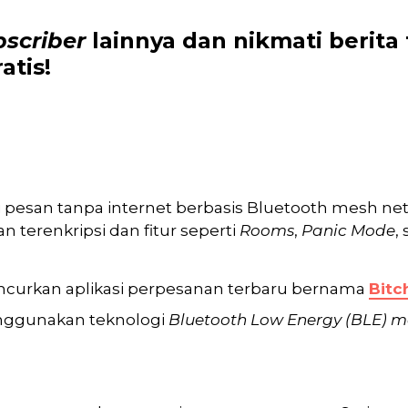
bscriber
lainnya dan nikmati
berita
atis!
si pesan tanpa internet berbasis Bluetooth mesh ne
n terenkripsi dan fitur seperti
Rooms
,
Panic Mode
,
eluncurkan aplikasi perpesanan terbaru bernama
Bitc
menggunakan teknologi
Bluetooth Low Energy (BLE) m