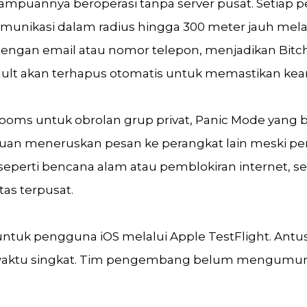
mpuannya beroperasi tanpa server pusat. Setiap pe
nikasi dalam radius hingga 300 meter jauh melam
engan email atau nomor telepon, menjadikan Bitchat
fault akan terhapus otomatis untuk memastikan ke
i Rooms untuk obrolan grup privat, Panic Mode ya
ampuan meneruskan pesan ke perangkat lain meski p
at seperti bencana alam atau pemblokiran internet,
tas terpusat.
s untuk pengguna iOS melalui Apple TestFlight. Antus
 waktu singkat. Tim pengembang belum mengumumk