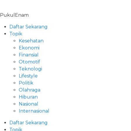
Skip
to
PukulEnam
content
Daftar Sekarang
Topik
Kesehatan
Ekonomi
Finansial
Otomotif
Teknologi
Lifestyle
Politik
Olahraga
Hiburan
Nasional
Internasional
Daftar Sekarang
Topik