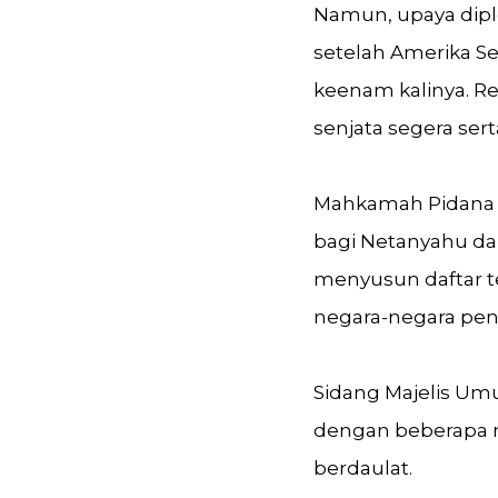
Namun, upaya dip
setelah Amerika S
keenam kalinya. R
senjata segera se
Mahkamah Pidana I
bagi Netanyahu da
menyusun daftar t
negara-negara pen
Sidang Majelis Um
dengan beberapa n
berdaulat.