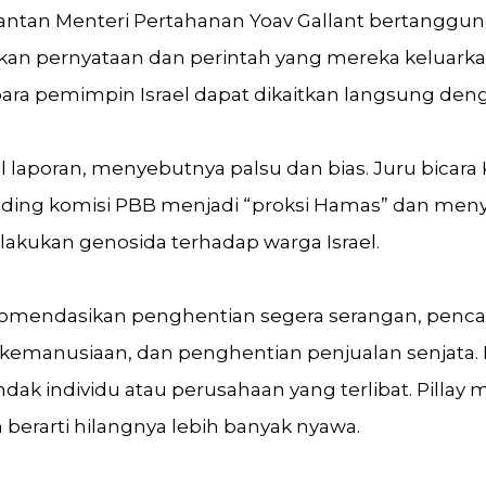
ntan Menteri Pertahanan Yoav Gallant bertanggun
an pernyataan dan perintah yang mereka keluarkan
para pemimpin Israel dapat dikaitkan langsung den
il laporan, menyebutnya palsu dan bias. Juru bicar
uding komisi PBB menjadi “proksi Hamas” dan men
kukan genosida terhadap warga Israel.
omendasikan penghentian segera serangan, penca
emanusiaan, dan penghentian penjualan senjata.
ak individu atau perusahaan yang terlibat. Pillay 
 berarti hilangnya lebih banyak nyawa.