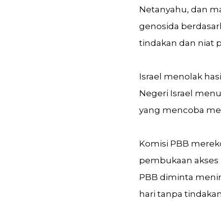
Netanyahu, dan ma
genosida berdasark
tindakan dan niat 
Israel menolak has
Negeri Israel men
yang mencoba mela
Komisi PBB merek
pembukaan akses k
PBB diminta menind
hari tanpa tindakan