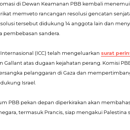
lomasi di Dewan Keamanan PBB kembali menemui 
erikat memveto rancangan resolusi gencatan senj
esolusi tersebut didukung 14 anggota lain dan me
rta pembebasan sandera.
nternasional (ICC) telah mengeluarkan
surat per
n Gallant atas dugaan kejahatan perang. Komisi PB
ersangka pelanggaran di Gaza dan mempertimbang
dukung Israel.
um PBB pekan depan diperkirakan akan membahas 
egara, termasuk Prancis, siap mengakui Palestina 