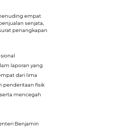
, menuding empat
penjualan senjata,
 surat penangkapan
sional
lam laporan yang
mpat dari lima
penderitaan fisik
, serta mencegah
Menteri Benjamin