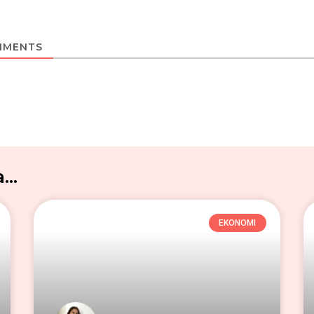
MENTS
..
EKONOMI