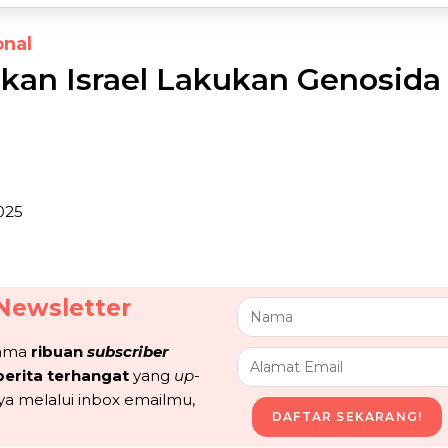
onal
kan Israel Lakukan Genosida
025
Newsletter
sama
ribuan
subscriber
berita terhangat
yang
up-
ya melalui inbox emailmu,
DAFTAR SEKARANG!