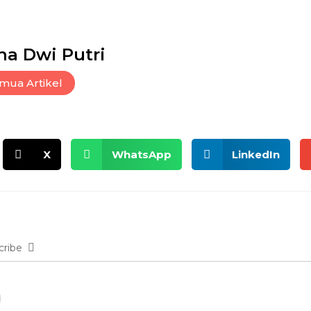
na Dwi Putri
mua Artikel
X
WhatsApp
LinkedIn
cribe