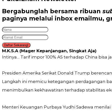
Bergabunglah bersama
ribuan
su
paginya melalui inbox emailmu,
gr
Daftar Sekarang!
M.K.S.A (Mager Kepanjangan, Singkat Aja)
Intinya… Tarif impor 100% AS terhadap China bisa
Presiden Amerika Serikat Donald Trump berenc
Langkah ini memicu ketegangan perdagangan bar
menimbulkan kekhawatiran terhadap stabilitas ek
Menteri Keuangan Purbaya Yudhi Sadewa menilai ke