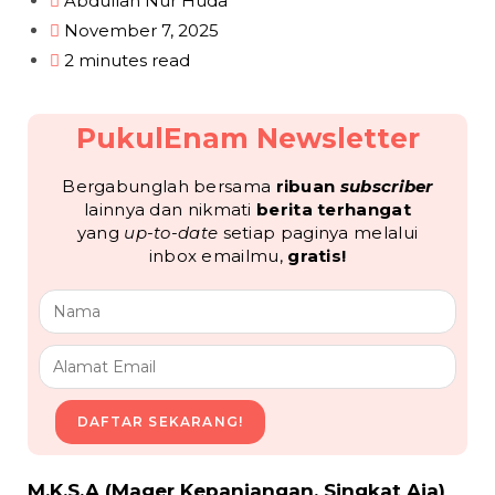
Abdullah Nur Huda
November 7, 2025
2 minutes read
PukulEnam Newsletter
Bergabunglah bersama
ribuan
subscriber
lainnya dan nikmati
berita terhangat
yang
up-to-date
setiap paginya melalui
inbox emailmu,
gratis!
DAFTAR SEKARANG!
M.K.S.A (Mager Kepanjangan, Singkat Aja)