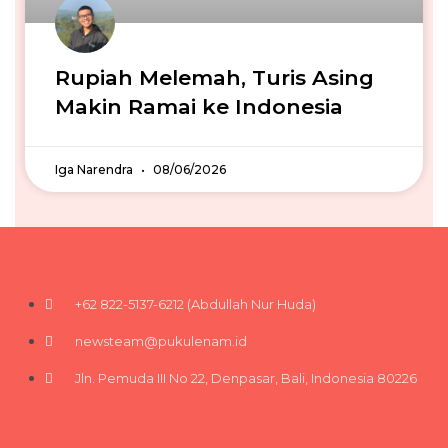
Rupiah Melemah, Turis Asing
Makin Ramai ke Indonesia
Iga Narendra
08/06/2026
+62 822-5137-6212 (Abdullah Nur Huda)
newsteam@pukulenam.id
Jln. Pemuda III No 22, Denpasar, Bali, Indonesia 80226