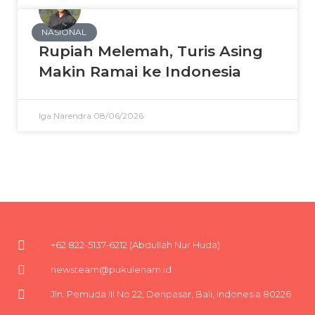
NASIONAL
Rupiah Melemah, Turis Asing
Makin Ramai ke Indonesia
Iga Narendra
08/06/2026
+62 822-5137-6212 (Abdullah Nur Huda)
newsteam@pukulenam.id
Jln. Pemuda III No 22, Denpasar, Bali, Indonesia 80226