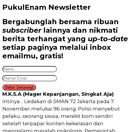
PukulEnam Newsletter
Bergabunglah bersama
ribuan
subscriber
lainnya dan nikmati
berita terhangat
yang
up-to-date
setiap paginya melalui inbox
emailmu,
gratis!
Daftar Sekarang!
M.K.S.A (Mager Kepanjangan, Singkat Aja)
Intinya… Ledakan di SMAN 72 Jakarta pada 7
November melukai 96 orang. Polisi menyebut
pelaku, seorang siswa, merakit bom sendiri
setelah terpapar konten kekerasan dan
mengalami masalah psikologis. Pemerintah