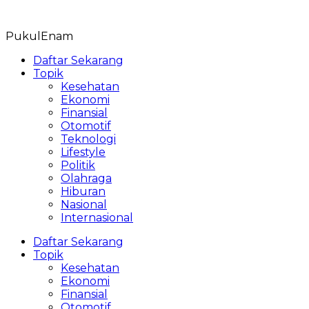
Skip
to
PukulEnam
content
Daftar Sekarang
Topik
Kesehatan
Ekonomi
Finansial
Otomotif
Teknologi
Lifestyle
Politik
Olahraga
Hiburan
Nasional
Internasional
Daftar Sekarang
Topik
Kesehatan
Ekonomi
Finansial
Otomotif