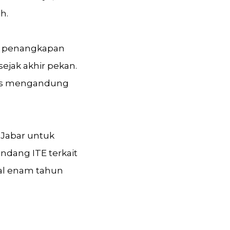
h.
wa penangkapan
sejak akhir pekan.
las mengandung
 Jabar untuk
Undang ITE terkait
al enam tahun