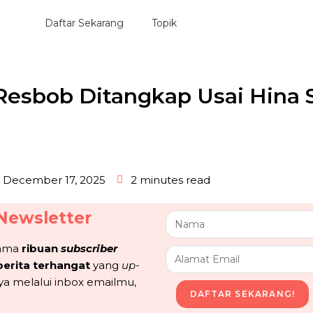
Daftar Sekarang
Topik
Resbob Ditangkap Usai Hina 
December 17, 2025
2 minutes read
Newsletter
sama
ribuan
subscriber
berita terhangat
yang
up-
ya melalui inbox emailmu,
DAFTAR SEKARANG!