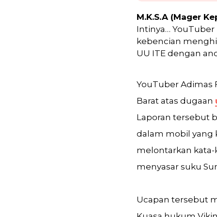
M.K.S.A (Mager Ke
Intinya… YouTuber 
kebencian menghina
UU ITE dengan an
YouTuber Adimas F
Barat atas dugaan
Laporan tersebut 
dalam mobil yang k
melontarkan kata-
menyasar suku Su
Ucapan tersebut me
Kuasa hukum Viking