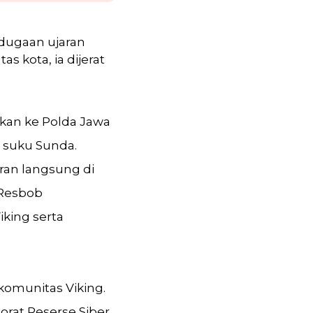
 dugaan ujaran
 kota, ia dijerat
kan ke Polda Jawa
 suku Sunda.
ran langsung di
 Resbob
king serta
komunitas Viking.
orat Reserse Siber