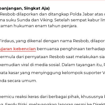
panjangan, Singkat Aja)
Resbob dilaporkan dan ditangkap Polda Jabar atas
 suku Sunda dan Viking. Setelah sempat kabur lintas
caman hukuman enam tahun penjara.
irdaus, yang dikenal dengan nama Resbob, dilapor
ujaran kebencian
bernuansa penghinaan terhadap
bermula dari pernyataan Resbob saat melakukan sia
emudian viral di media sosial. Dalam tayangan itu,
kata kasar yang menyinggung kelompok suporter Vi
nda secara umum.
micu reaksi keras dari berbagai pihak, khususnya 
, Ferdy Rizki, melayangkan laporan resmi ke Direkt