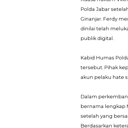
Polda Jabar setel
Ginanjar. Ferdy me
dinilai telah mel
publik digital.
Kabid Humas Pold
tersebut. Pihak ke
akun pelaku hate s
Dalam perkembanga
bernama lengkap 
setelah yang bers
Berdasarkan ketera