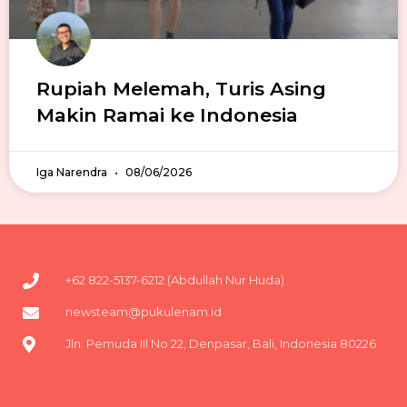
Rupiah Melemah, Turis Asing
Makin Ramai ke Indonesia
Iga Narendra
08/06/2026
+62 822-5137-6212 (Abdullah Nur Huda)
newsteam@pukulenam.id
Jln. Pemuda III No 22, Denpasar, Bali, Indonesia 80226