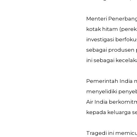
Menteri Penerbang
kotak hitam (pere
investigasi berfo
sebagai produsen
ini sebagai kecela
Pemerintah India 
menyelidiki penye
Air India berkomit
kepada keluarga s
Tragedi ini memic