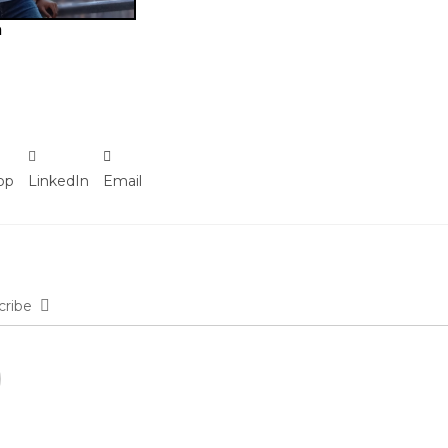
a
pp
LinkedIn
Email
cribe