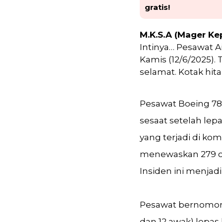
gratis!
M.K.S.A (Mager Ke
Intinya… Pesawat A
Kamis (12/6/2025).
selamat. Kotak hit
Pesawat Boeing 78
sesaat setelah lep
yang terjadi di ko
menewaskan 279 or
Insiden ini menjad
Pesawat bernomo
dan 12 awak) lepas