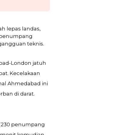
h lepas landas,
tu penumpang
gangguan teknis.
abad-London jatuh
pat. Kecelakaan
onal Ahmedabad ini
an di darat.
.
 (230 penumpang
a menit kemudian,