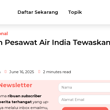
Daftar Sekarang
Topik
onal
 Pesawat Air India Tewaskan
a
June 16, 2025
2 minutes read
Newsletter
sama
ribuan
subscriber
berita terhangat
yang
up-
ya melalui inbox emailmu,