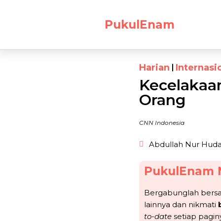
PukulEnam
Harian
Internasi
Kecelakaan
Orang
CNN Indonesia
Abdullah Nur Hud
PukulEnam 
Bergabunglah ber
lainnya dan nikmati
to-date
setiap pagin