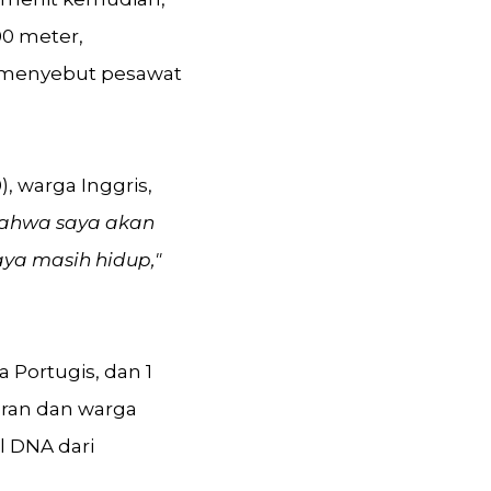
00 meter,
menyebut pesawat
 warga Inggris,
bahwa saya akan
ya masih hidup,"
a Portugis, dan 1
eran dan warga
l DNA dari