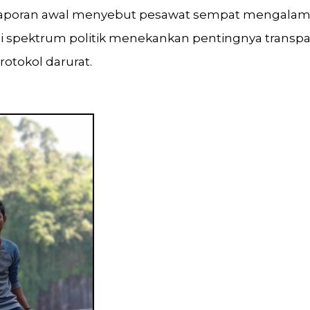
laporan awal menyebut pesawat sempat mengalami
ai spektrum politik menekankan pentingnya transpar
otokol darurat.