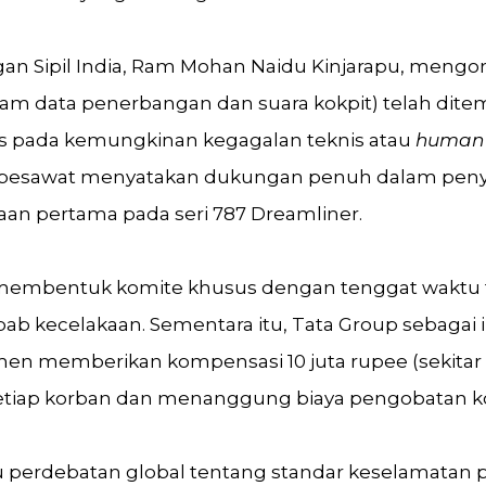
an Sipil India, Ram Mohan Naidu Kinjarapu, mengo
kam data penerbangan dan suara kokpit) telah dite
kus pada kemungkinan kegagalan teknis atau
human 
 pesawat menyatakan dukungan penuh dalam penye
kaan pertama pada seri 787 Dreamliner.
membentuk komite khusus dengan tenggat waktu t
bab kecelakaan. Sementara itu, Tata Group sebagai
men memberikan kompensasi 10 juta rupee (sekitar R
etiap korban dan menanggung biaya pengobatan ko
u perdebatan global tentang standar keselamatan