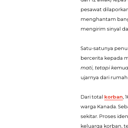
pesawat dilaporka
menghantam bang
mengirim sinyal da
Satu-satunya penu
bercerita kepada 
mati, tetapi kemu
ujarnya dari rumah 
Dari total
korban
, 
warga Kanada. Seb
sekitar. Proses id
keluarga korban, t