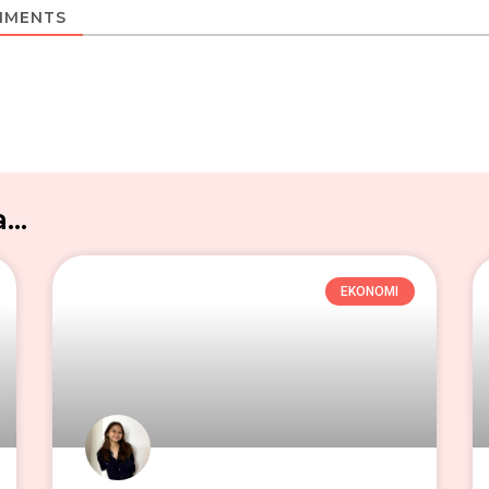
MENTS
..
EKONOMI