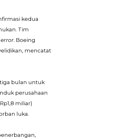
nfirmasi kedua
mukan. Tim
error
. Boeing
lidikan, mencatat
iga bulan untuk
 induk perusahaan
p1,8 miliar)
rban luka.
 penerbangan,