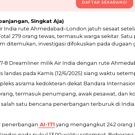
DAFTAR SEKARANG!
panjangan, Singkat Aja)
ir India rute Ahmedabad–London jatuh sesaat setela
 Total 279 orang tewas, termasuk warga sekitar. Sa
am ditemukan, investigasi difokuskan pada dugaan 
7-8 Dreamliner milik Air India dengan rute Ahmed
as landas pada Kamis (12/6/2025) siang waktu setem
mpleks asrama kedokteran dekat Bandara Internasi
ang, termasuk penumpang, awak pesawat, dan korb
i salah satu bencana penerbangan terburuk di India
r penerbangan
AI-171
yang mengangkut 242 orang
 landas pada pukul 13.00 waktu setempat. Beberap