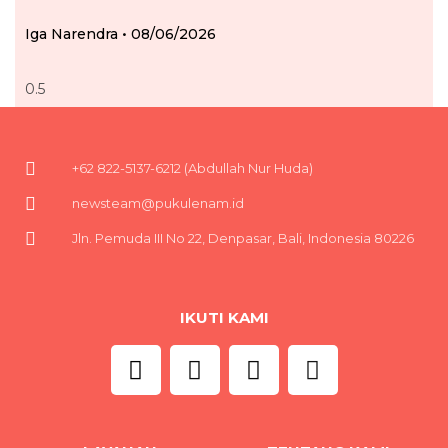
Iga Narendra
08/06/2026
+62 822-5137-6212 (Abdullah Nur Huda)
newsteam@pukulenam.id
Jln. Pemuda III No 22, Denpasar, Bali, Indonesia 80226
IKUTI KAMI