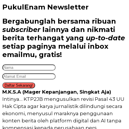
PukulEnam Newsletter
Bergabunglah bersama
ribuan
subscriber
lainnya dan nikmati
berita terhangat
yang
up-to-date
setiap paginya melalui inbox
emailmu,
gratis!
Daftar Sekarang!
M.K.S.A (Mager Kepanjangan, Singkat Aja)
Intinya… KTP2JB mengusulkan revisi Pasal 43 UU
Hak Cipta agar karya jurnalistik dilindungi secara
ekonomi, menyusul maraknya penggunaan
konten berita oleh platform digital dan AI tanpa
kompensasi kepada perusahaan pers.